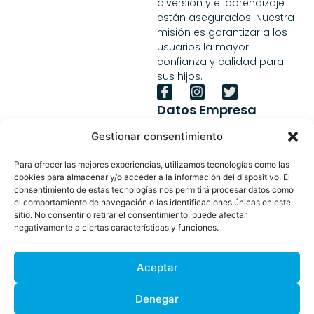
diversión y el aprendizaje
están asegurados. Nuestra
misión es garantizar a los
usuarios la mayor
confianza y calidad para
sus hijos.
Datos Empresa
Calle Pollensa, 6 – Esc 2, Ss 1
Gestionar consentimiento
A, Las Rozas De Madrid,
28290, Madrid
Para ofrecer las mejores experiencias, utilizamos tecnologías como las
info@expert-events.com
cookies para almacenar y/o acceder a la información del dispositivo. El
91 161 01 63
consentimiento de estas tecnologías nos permitirá procesar datos como
el comportamiento de navegación o las identificaciones únicas en este
Mon-Fri 9:00AM - 5:00PM
sitio. No consentir o retirar el consentimiento, puede afectar
negativamente a ciertas características y funciones.
Aceptar
Denegar