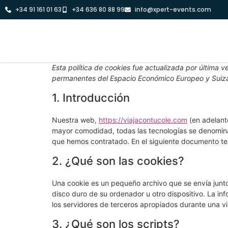
+34 91 161 01 63
+34 636 80 88 99
info@xpert-events.com
Esta política de cookies fue actualizada por última v
permanentes del Espacio Económico Europeo y Suiz
1. Introducción
Nuestra web,
https://viajacontucole.com
(en adelante
mayor comodidad, todas las tecnologías se denomina
que hemos contratado. En el siguiente documento te
2. ¿Qué son las cookies?
Una cookie es un pequeño archivo que se envía junt
disco duro de su ordenador u otro dispositivo. La i
los servidores de terceros apropiados durante una vis
3. ¿Qué son los scripts?