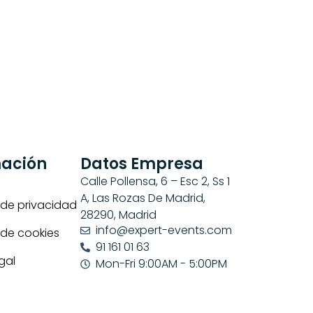
mación
Datos Empresa
Calle Pollensa, 6 – Esc 2, Ss 1
A, Las Rozas De Madrid,
a de privacidad
28290, Madrid
info@expert-events.com
a de cookies
91 161 01 63
gal
Mon-Fri 9:00AM - 5:00PM